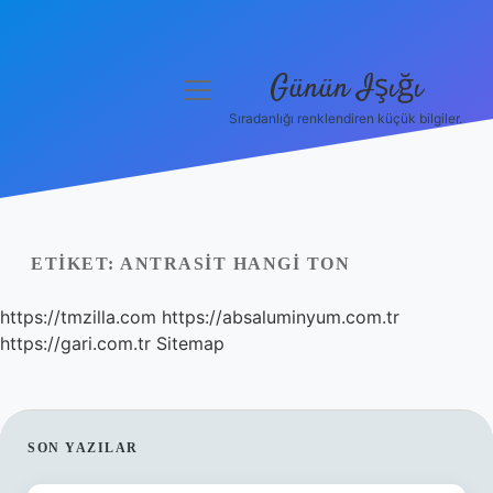
Günün Işığı
menüyü
aç
Sıradanlığı renklendiren küçük bilgiler.
Anasayfa
Gizlilik Politikası
Yasal Uyarı
ETIKET:
ANTRASIT HANGI TON
Hakkımızda
https://tmzilla.com
https://absaluminyum.com.tr
https://gari.com.tr
Sitemap
SIDEBAR
SON YAZILAR