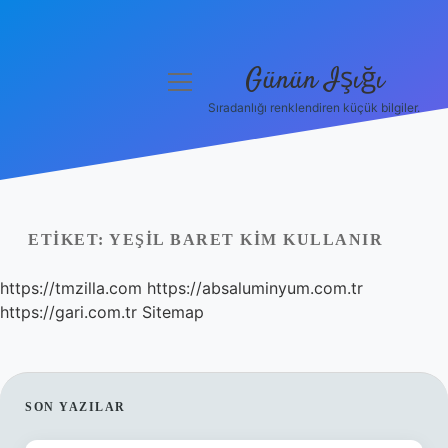
Günün Işığı
menüyü
aç
Sıradanlığı renklendiren küçük bilgiler.
Anasayfa
Gizlilik Politikası
Yasal Uyarı
ETIKET:
YEŞIL BARET KIM KULLANIR
Hakkımızda
https://tmzilla.com
https://absaluminyum.com.tr
https://gari.com.tr
Sitemap
SIDEBAR
SON YAZILAR