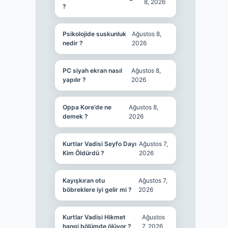
8, 2026
?
Psikolojide suskunluk
Ağustos 8,
nedir ?
2026
PC siyah ekran nasıl
Ağustos 8,
yapılır ?
2026
Oppa Kore’de ne
Ağustos 8,
demek ?
2026
Kurtlar Vadisi Seyfo Dayı
Ağustos 7,
Kim Öldürdü ?
2026
Kayışkıran otu
Ağustos 7,
böbreklere iyi gelir mi ?
2026
Kurtlar Vadisi Hikmet
Ağustos
hangi bölümde ölüyor ?
7, 2026