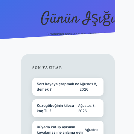
Günün Işığı
Sıradanlığı renklendiren küçük bilgiler.
grand opera bet giriş
SIDEBAR
SON YAZILAR
Sert kayaya çarpmak ne
Ağustos 8,
demek ?
2026
Kuzugöbeğinin kilosu
Ağustos 8,
kaç TL ?
2026
Rüyada kutup ayısının
Ağustos
kovalaması ne anlama gelir