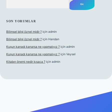
Arama
SON YORUMLAR
Bilimsel bilgi öznel midir ?
için
admin
Bilimsel bilgi öznel midir ?
için
Handan
Kuşun kanadı kanarsa ne yapmalıyız ?
için
admin
Kuşun kanadı kanarsa ne yapmalıyız ?
için
Veysel
Kitabın önemi nedir kısaca ?
için
admin
ra bet giriş