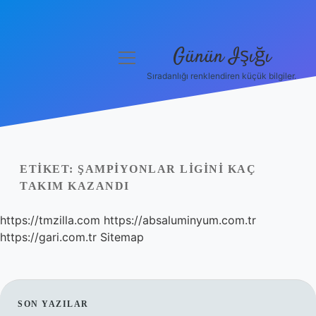
Günün Işığı
menüyü
aç
Sıradanlığı renklendiren küçük bilgiler.
Anasayfa
Gizlilik Politikası
Yasal Uyarı
ETIKET:
ŞAMPIYONLAR LIGINI KAÇ
TAKIM KAZANDI
Hakkımızda
https://tmzilla.com
https://absaluminyum.com.tr
https://gari.com.tr
Sitemap
SIDEBAR
SON YAZILAR