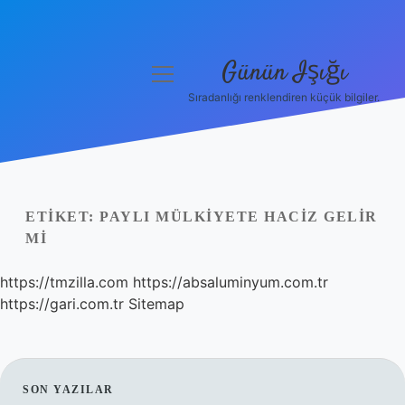
Günün Işığı
menüyü
aç
Sıradanlığı renklendiren küçük bilgiler.
Anasayfa
Gizlilik Politikası
Yasal Uyarı
ETIKET:
PAYLI MÜLKIYETE HACIZ GELIR
MI
Hakkımızda
https://tmzilla.com
https://absaluminyum.com.tr
https://gari.com.tr
Sitemap
SIDEBAR
SON YAZILAR