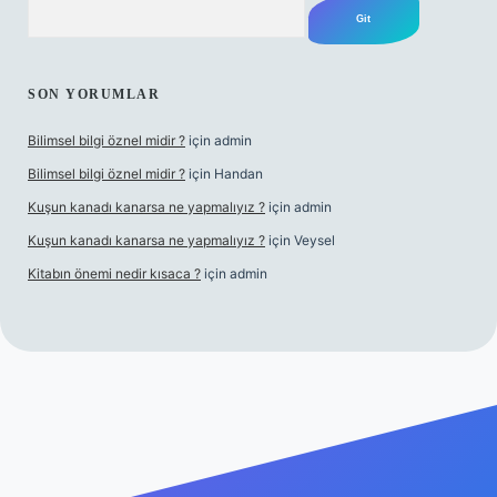
Arama
SON YORUMLAR
Bilimsel bilgi öznel midir ?
için
admin
Bilimsel bilgi öznel midir ?
için
Handan
Kuşun kanadı kanarsa ne yapmalıyız ?
için
admin
Kuşun kanadı kanarsa ne yapmalıyız ?
için
Veysel
Kitabın önemi nedir kısaca ?
için
admin
bet giriş