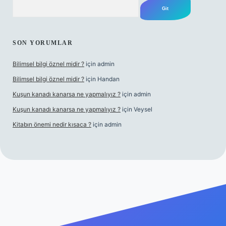
Arama
SON YORUMLAR
Bilimsel bilgi öznel midir ?
için
admin
Bilimsel bilgi öznel midir ?
için
Handan
Kuşun kanadı kanarsa ne yapmalıyız ?
için
admin
Kuşun kanadı kanarsa ne yapmalıyız ?
için
Veysel
Kitabın önemi nedir kısaca ?
için
admin
ra bet giriş