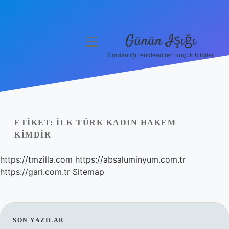
Günün Işığı
menüyü
aç
Sıradanlığı renklendiren küçük bilgiler.
Anasayfa
Gizlilik Politikası
Yasal Uyarı
ETIKET:
İLK TÜRK KADIN HAKEM
KIMDIR
Hakkımızda
https://tmzilla.com
https://absaluminyum.com.tr
https://gari.com.tr
Sitemap
SIDEBAR
SON YAZILAR