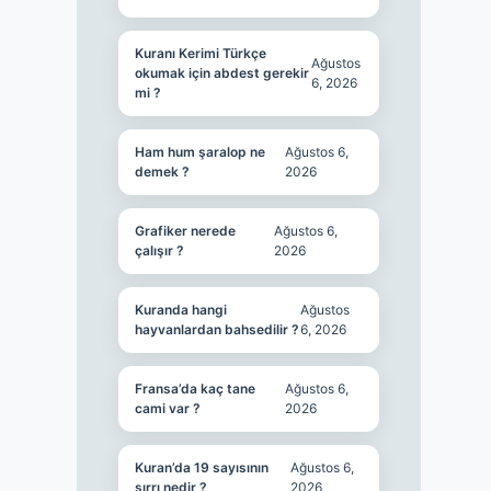
Kuranı Kerimi Türkçe
Ağustos
okumak için abdest gerekir
6, 2026
mi ?
Ham hum şaralop ne
Ağustos 6,
demek ?
2026
Grafiker nerede
Ağustos 6,
çalışır ?
2026
Kuranda hangi
Ağustos
hayvanlardan bahsedilir ?
6, 2026
Fransa’da kaç tane
Ağustos 6,
cami var ?
2026
Kuran’da 19 sayısının
Ağustos 6,
sırrı nedir ?
2026