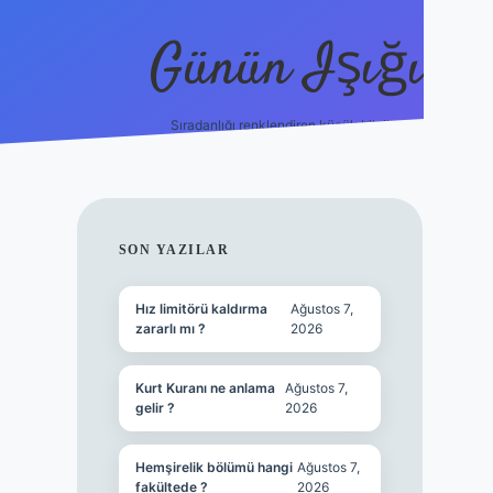
Günün Işığı
Sıradanlığı renklendiren küçük bilgiler.
grand opera bet gir
SIDEBAR
SON YAZILAR
Hız limitörü kaldırma
Ağustos 7,
zararlı mı ?
2026
Kurt Kuranı ne anlama
Ağustos 7,
gelir ?
2026
Hemşirelik bölümü hangi
Ağustos 7,
fakültede ?
2026