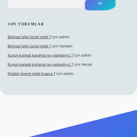
SON YORUMLAR
Bilimsel bilgi öznel midir ?
için
admin
Bilimsel bilgi öznel midir ?
için
Handan
Kuşun kanadı kanarsa ne yapmalıyız ?
için
admin
Kuşun kanadı kanarsa ne yapmalıyız ?
için
Veysel
Kitabın önemi nedir kısaca ?
için
admin
a bet giriş