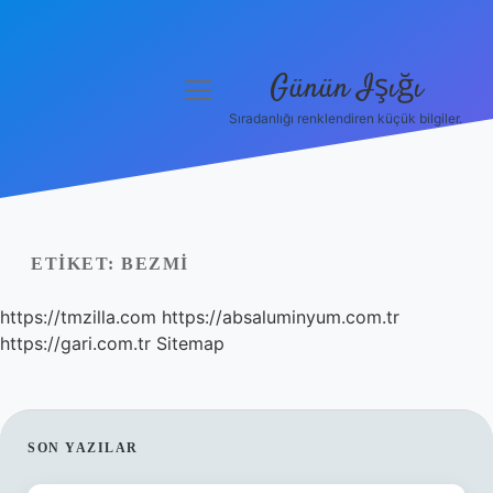
Günün Işığı
menüyü
aç
Sıradanlığı renklendiren küçük bilgiler.
Anasayfa
Gizlilik Politikası
Yasal Uyarı
ETIKET:
BEZMI
Hakkımızda
https://tmzilla.com
https://absaluminyum.com.tr
https://gari.com.tr
Sitemap
SIDEBAR
SON YAZILAR