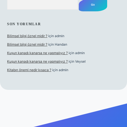
Arama
SON YORUMLAR
Bilimsel bilgi öznel midir ?
için
admin
Bilimsel bilgi öznel midir ?
için
Handan
Kuşun kanadı kanarsa ne yapmalıyız ?
için
admin
Kuşun kanadı kanarsa ne yapmalıyız ?
için
Veysel
Kitabın önemi nedir kısaca ?
için
admin
ra bet giriş