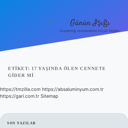
Günün Işığı
menüyü
aç
Sıradanlığı renklendiren küçük bilgiler.
Anasayfa
Gizlilik Politikası
Yasal Uyarı
ETIKET:
17 YAŞINDA ÖLEN CENNETE
GIDER MI
Hakkımızda
https://tmzilla.com
https://absaluminyum.com.tr
https://gari.com.tr
Sitemap
SIDEBAR
SON YAZILAR