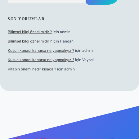
SON YORUMLAR
Bilimsel bilgi öznel midir ?
için
admin
Bilimsel bilgi öznel midir ?
için
Handan
Kuşun kanadı kanarsa ne yapmalıyız ?
için
admin
Kuşun kanadı kanarsa ne yapmalıyız ?
için
Veysel
Kitabın önemi nedir kısaca ?
için
admin
a bet giriş