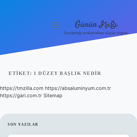
Günün Işığı
menüyü
aç
Sıradanlığı renklendiren küçük bilgiler.
Anasayfa
Gizlilik Politikası
Yasal Uyarı
ETIKET:
1 DÜZEY BAŞLIK NEDIR
Hakkımızda
https://tmzilla.com
https://absaluminyum.com.tr
https://gari.com.tr
Sitemap
SIDEBAR
SON YAZILAR